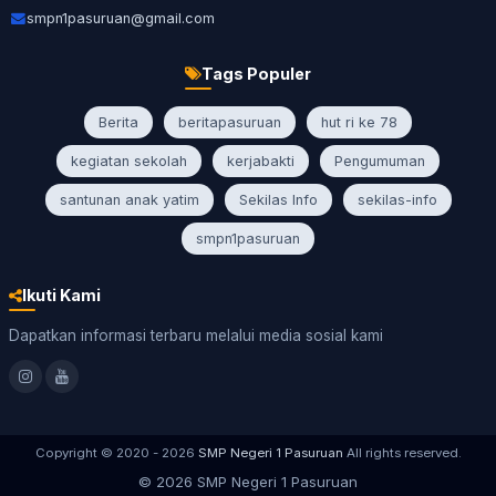
smpn1pasuruan@gmail.com
Tags Populer
Berita
beritapasuruan
hut ri ke 78
kegiatan sekolah
kerjabakti
Pengumuman
santunan anak yatim
Sekilas Info
sekilas-info
smpn1pasuruan
Ikuti Kami
Dapatkan informasi terbaru melalui media sosial kami
Copyright © 2020 - 2026
SMP Negeri 1 Pasuruan
All rights reserved.
© 2026 SMP Negeri 1 Pasuruan